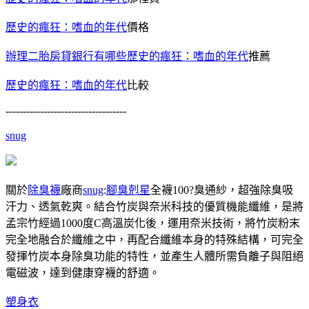
歷史的瘋狂：嗜血的年代
價格
辦理二胎房貸銀行有哪些
歷史的瘋狂：嗜血的年代
推薦
歷史的瘋狂：嗜血的年代
比較
-----------------------------------
snug
關於
除臭襪
廠商
snug
:
腳臭剋星
全襪100?臭通紗，超強除臭吸
汗力、透氣乾爽。結合竹炭與奈米科技的優質機能纖維，是將
孟宗竹經過1000度C高溫炭化後，運用奈米技術，將竹炭粉末
完全地融合於纖維之中，再配合纖維本身的特殊結構，可完全
發揮竹炭本身除臭功能的特性，並產生人體所需負離子與阻絕
電磁波，達到健康穿襪的舒適。
塑身衣