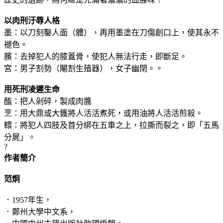
以肉刑汙辱人格
墨：以刀刻鑿人面（體），再用墨塗在刀傷創口上，使其永不
褪色。
臏：去掉犯人的膝蓋骨，使犯人無法行走，即斷足。
宮：男子割勢（閹割生殖器），女子幽閉。。
用死刑凌遲生命
醢：把人剁碎，製成肉醬
烹：用大鼎或大鑊將人活活煮死，或用油將人活活煎殺。
轘：將犯人四肢及首分綁在五車之上，拉撕而裂之，即「五馬
分屍」。
?
作者簡介
范炯
．1957年生，
．鄭州大學中文系，