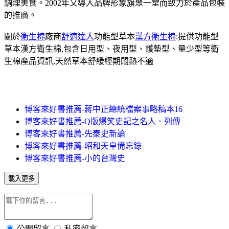
調理美食。2002年又導入品牌形象旗聚一堂而致力於產品包裝
的推廣。
關於
衛生棉
廠商
舒適達人
功能型草本
漢方衛生棉
:提供功能型
草本漢方衛生棉,包含日用型、夜用型、護墊型、量少型等衛
生棉產品資訊,天然草本舒緩經期悶熱不適
博客來好書推薦-蔣中正總統檔案事略稿本16
博客來好書推薦-Q版爆笑史記之名人．列傳
博客來好書推薦-先秦史新論
博客來好書推薦-昭和天皇備忘錄
博客來好書推薦-小的台灣史
載入更多
公開留言
私密留言