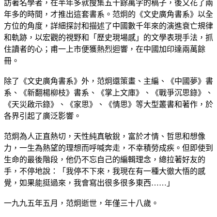
訪著名學者，在半年多就搜集五十餘萬字的稿子，後又花了兩
年多的時間，才推出這套書系。范炯的《文史廣角書系》以全
方位的角度，詳細探討和描述了中國數千年來的演進衰亡規律
和軌跡，以宏觀的視野和「歷史現場感」的文學表現手法，抓
住讀者的心；甫一上市便獲熱烈迴響，在中國加印達兩萬餘
冊。
除了《文史廣角書系》外，范炯還策畫、主編、《中國夢》書
系、《新翻楊柳枝》書系、《掌上文庫》、《戰爭沉思錄》、
《天災啟示錄》、《家思》、《情思》等大型叢書和著作，於
各界引起了廣泛影響。
范炯為人正直熱切，天性純真敏銳，富於才情、哲思和想像
力，一生為熱望的理想而呼喊奔走，不幸積勞成疾。但即使到
生命的最後階段，他仍不忘自己的編輯理念，總拉著好友的
手，不停地說：「我停不下來，我現在有一種大徹大悟的感
覺，如果能挺過來，我會寫出很多很多東西……」
一九九五年五月，范炯逝世，年僅三十八歲。