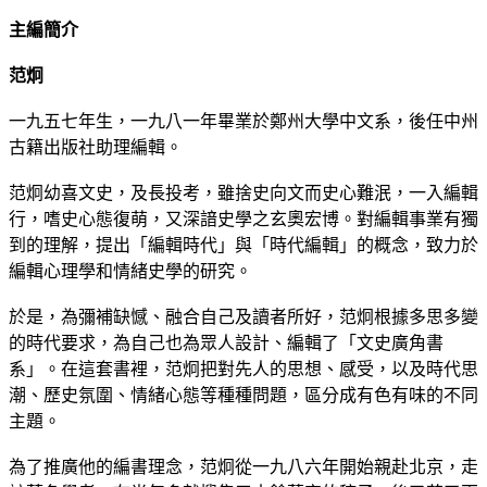
主編簡介
范炯
一九五七年生，一九八一年畢業於鄭州大學中文系，後任中州
古籍出版社助理編輯。
范炯幼喜文史，及長投考，雖捨史向文而史心難泯，一入編輯
行，嗜史心態復萌，又深諳史學之玄奧宏博。對編輯事業有獨
到的理解，提出「編輯時代」與「時代編輯」的概念，致力於
編輯心理學和情緒史學的研究。
於是，為彌補缺憾、融合自己及讀者所好，范炯根據多思多變
的時代要求，為自己也為眾人設計、編輯了「文史廣角書
系」。在這套書裡，范炯把對先人的思想、感受，以及時代思
潮、歷史氛圍、情緒心態等種種問題，區分成有色有味的不同
主題。
為了推廣他的編書理念，范炯從一九八六年開始親赴北京，走