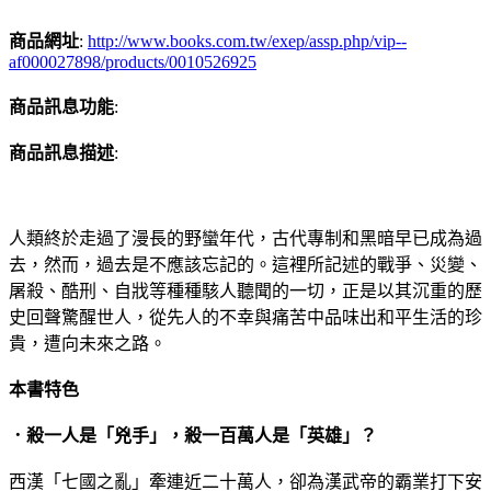
商品網址
:
http://www.books.com.tw/exep/assp.php/vip--
af000027898/products/0010526925
商品訊息功能
:
商品訊息描述
:
人類終於走過了漫長的野蠻年代，古代專制和黑暗早已成為過
去，然而，過去是不應該忘記的。這裡所記述的戰爭、災變、
屠殺、酷刑、自戕等種種駭人聽聞的一切，正是以其沉重的歷
史回聲驚醒世人，從先人的不幸與痛苦中品味出和平生活的珍
貴，遭向未來之路。
本書特色
．殺一人是「兇手」，殺一百萬人是「英雄」？
西漢「七國之亂」牽連近二十萬人，卻為漢武帝的霸業打下安