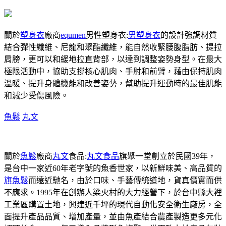
關於
塑身衣
廠商
equmen
男性塑身衣:
男塑身衣
的設計強調材質
結合彈性纖維、尼龍和聚酯纖維，能自然收緊腰腹脂肪、提拉
肩膀，更可以和緩地拉直背部，以達到調整姿勢身型。在最大
極限活動中，協助支撐核心肌肉、手肘和前臂，藉由保持肌肉
溫暖、提升身體機能和改善姿勢，幫助提升運動時的最佳肌能
和減少受傷風險。
魚鬆
丸文
關於
魚鬆
廠商
丸文
食品:
丸文食品
旗聚一堂創立於民國39年，
是台中一家近60年老字號的魚香世家，以新鮮味美、高品質的
旗魚鬆
而遠近馳名，由於口味、手藝傳統道地，貨真價實而供
不應求。1995年在創辦人梁火村的大力經營下，於台中縣大裡
工業區購置土地，興建近千坪的現代自動化安全衛生廠房，全
面提升產品品質、增加產量，並由魚產結合農產製造更多元化