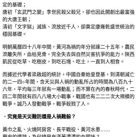
定的基礎；
唐初「玄武門之變」李世民殺父殺兄，卻也因此開創出最富強
的大唐王朝；
清初「文字獄」滅族、流放近千人，卻奠定康雍乾盛世統治的
穩固基礎。
明朝萬曆四十八年中間，黃河為禍的年分就達二十五年，農民
流離失所，血枯見骨，完全失去與自然災害抗爭的能力。陝西
飢民從吃草、吃樹皮，到吃石塊、吃土，一直到人相食。
而據近代學者梁啟超的統計，中國自秦始皇登基，到清朝滅亡
的二一四○年間，含天災與人禍的動亂所占的時間為八百九十
六年，平均每三年就有一場動亂；而不算在內的春秋時代，二
四二年間就有四八八場大小戰事，戰國也有二二二次大規模的
戰爭。誠乃人發動戰爭，戰爭殺戮了人。
．究竟是天災難防還是人禍難躲？
黃巾之亂、火燒阿房宮、長平戰役、黃河水患……
歷史的遺跡，為何總是充滿著濃濃的血腥味？